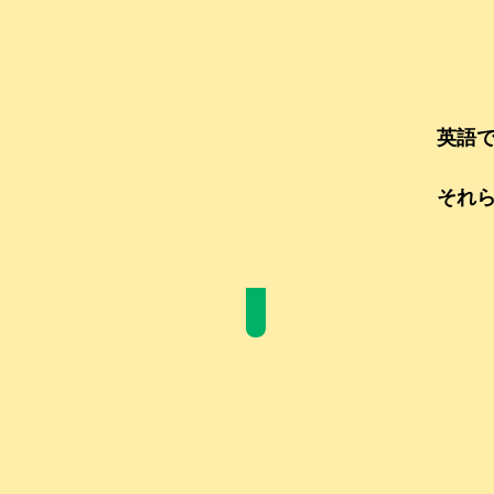
英語
それ
本園について