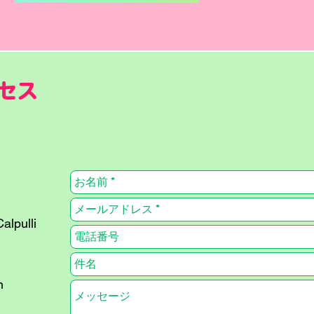
セス
alpulli
m