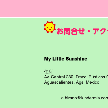
お問合せ・アク
My Little Sunshine
住所
Av. Central 230, Fracc. Rústicos C
Aguascalientes, Ags, México
a.hirano@kindermls.co